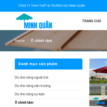
Skip
CÔNG TY TNHH THIẾT BỊ TRƯỜNG HỌC MINH QUÂN
to
content
TRANG CHỦ
Home
/
Ô chính tâm
Danh mục sản phẩm
Dù che nắng ngoài trời
Dù che nắng sân trường
Dù che nắng sự kiện
Ô chính tâm