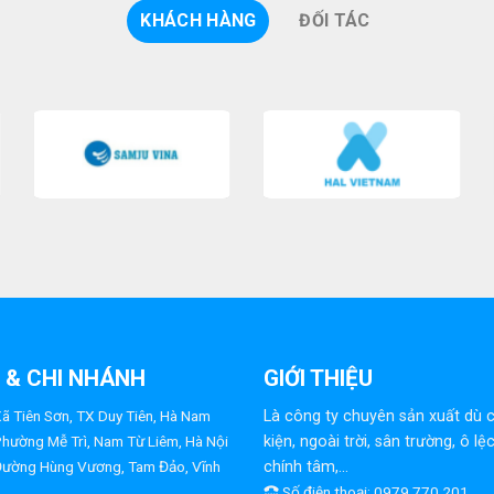
KHÁCH HÀNG
ĐỐI TÁC
Ỉ & CHI NHÁNH
GIỚI THIỆU
ã Tiên Sơn, TX Duy Tiên, Hà Nam
Là công ty chuyên sản xuất dù 
Phường Mễ Trì, Nam Từ Liêm, Hà Nội
kiện, ngoài trời, sân trường, ô lệ
Đường Hùng Vương, Tam Đảo, Vĩnh
chính tâm,...
Số điện thoại: 0979 770 201