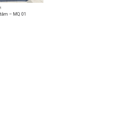
M
 tâm – MQ 01