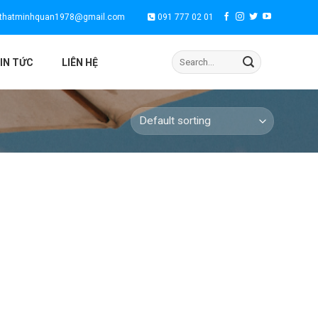
thatminhquan1978@gmail.com
091 777 02 01
Search
IN TỨC
LIÊN HỆ
for: