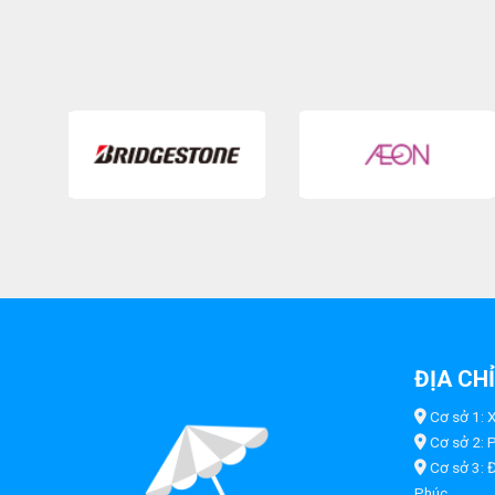
ĐỊA CH
Cơ sở 1: X
Cơ sở 2: 
Cơ sở 3: 
Phúc