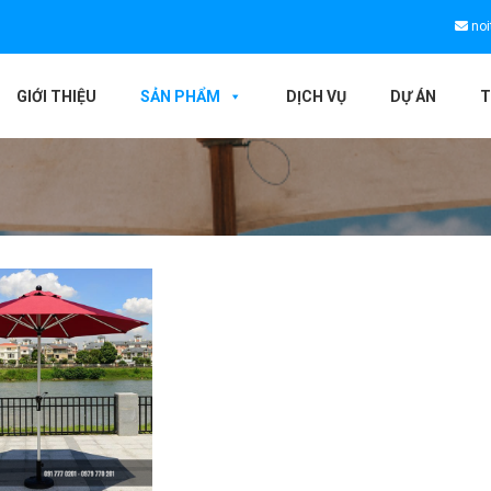
noi
GIỚI THIỆU
SẢN PHẨM
DỊCH VỤ
DỰ ÁN
T