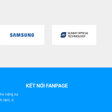
KẾT NỐI FANPAGE
che nắng sự
ch tâm, ô