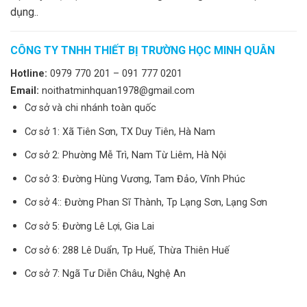
dụng..
CÔNG TY TNHH THIẾT BỊ TRƯỜNG HỌC MINH QUÂN
Hotline:
0979 770 201 – 091 777 0201
Email:
noithatminhquan1978@gmail.com
Cơ sở và chi nhánh toàn quốc
Cơ sở 1: Xã Tiên Sơn, TX Duy Tiên, Hà Nam
Cơ sở 2: Phường Mễ Trì, Nam Từ Liêm, Hà Nội
Cơ sở 3: Đường Hùng Vương, Tam Đảo, Vĩnh Phúc
Cơ sở 4:: Đường Phan Sĩ Thành, Tp Lạng Sơn, Lạng Sơn
Cơ sở 5: Đường Lê Lợi, Gia Lai
Cơ sở 6: 288 Lê Duẩn, Tp Huế, Thừa Thiên Huế
Cơ sở 7: Ngã Tư Diễn Châu, Nghệ An