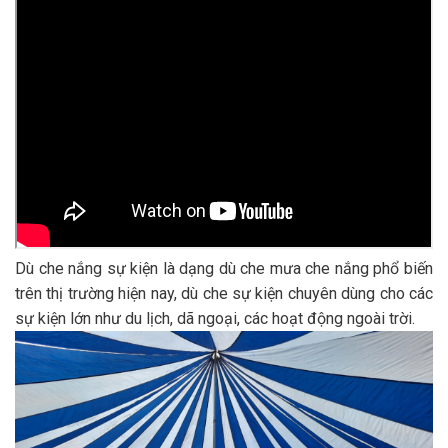
Dù che nắng sự kiện là dạng dù che mưa che nắng phổ biến
trên thị trường hiện nay, dù che sự kiện chuyên dùng cho các
sự kiện lớn như du lịch, dã ngoại, các hoạt động ngoài trời.